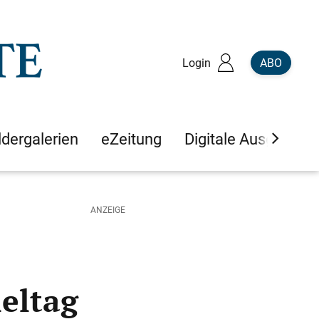
Login
ABO
ldergalerien
eZeitung
Digitale Ausgaben
ieltag