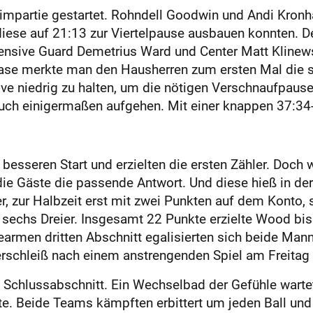
Heimpartie gestartet. Rohndell Goodwin und Andi Kronha
 diese auf 21:13 zur Viertelpause ausbauen konnten. 
fensive Guard Demetrius Ward und Center Matt Kline
hase merkte man den Hausherren zum ersten Mal die s
ve niedrig zu halten, um die nötigen Verschnaufpausen
 auch einigermaßen aufgehen. Mit einer knappen 37:34
besseren Start und erzielten die ersten Zähler. Doch 
ie Gäste die passende Antwort. Und diese hieß in de
 zur Halbzeit erst mit zwei Punkten auf dem Konto, sc
te sechs Dreier. Insgesamt 22 Punkte erzielte Wood b
tearmen dritten Abschnitt egalisierten sich beide Ma
erschleiß nach einem anstrengenden Spiel am Freitag
 Schlussabschnitt. Ein Wechselbad der Gefühle wartet
tte. Beide Teams kämpften erbittert um jeden Ball un