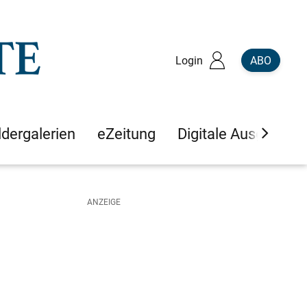
Login
ABO
ldergalerien
eZeitung
Digitale Ausgaben