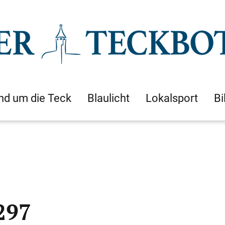
nd um die Teck
Blaulicht
Lokalsport
Bi
297