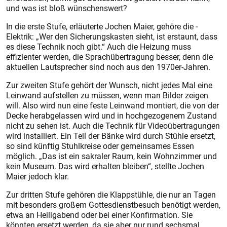
und was ist bloß wünschenswert?
In die erste Stufe, erläuterte Jochen Maier, gehöre die ­
Elektrik: „Wer den Sicherungskasten sieht, ist erstaunt, dass
es diese ­Technik noch gibt.“ Auch die Heizung muss
effizienter werden, die Sprach­übertragung besser, denn die
aktuellen Lautsprecher sind noch aus den 1970er-Jahren.
Zur zweiten Stufe gehört der Wunsch, nicht jedes Mal eine
Leinwand aufstellen zu müssen, wenn man Bilder zeigen
will. Also wird nun eine feste Leinwand montiert, die von der
Decke herabgelassen wird und in hochgezogenem Zustand
nicht zu sehen ist. Auch die Technik für Videoübertragungen
wird installiert. Ein Teil der Bänke wird durch Stühle ersetzt,
so sind künftig Stuhlkreise oder gemeinsames Essen
möglich. „Das ist ein sakraler Raum, kein Wohnzimmer und
kein Museum. Das wird erhalten bleiben“, stellte Jochen
Maier jedoch klar.
Zur dritten Stufe gehören die Klappstühle, die nur an Tagen
mit besonders großem Gottesdienstbesuch benötigt werden,
etwa an Heiligabend oder bei einer Konfirmation. Sie
könnten ersetzt werden, da sie aber nur rund sechsmal