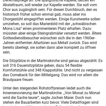
Denkmalpflege an. Die spätgotische Kapelle, derzeit ein
Abstellraum, soll wieder zur Kapelle werden. Sie soll vom
Chor aus zugänglich sein. Für diesen Durchbruch, den es
historisch früher schon einmal gab, muss aber ins
Chorgestühl eingegriffen werden. Einige Kunstwerke sollen
umziehen, so soll das Marienbild mit der „schwäbischen
Mona Lisa“ einen prominenteren Platz erhalten. Dazu
müssten aber einige Steingrabmäler versetzt werden. Ältere
Gottesdienstbesucher wünschen sich die in den 1960er-
Jahren entfernten Altar­türen aus Metall zurück. Das wird
bereits überlegt, sie sollen dann aber komplett zu öffnen
sein.
Die Sitzplätze in der Martinskirche sind genau abgezählt: Es
soll 316 Dauersitzplätze geben, dazu 54 flexible
Komfortstühle und 348 Klappstühle. Und nicht zu vergessen
das Comeback für den Mittelgang: Das wird vor allem die
Brautpaare freuen.
Unter den steigenden Rohstoff­preisen leidet auch die
Innenrenovierung der Martinskirche. „Von Monat zu Monat
wird die Sache teurer“, sagte Jochen Maier. Doch nun
stehen die Bauarbeiten kurz bevor. Viele Detailfragen sind