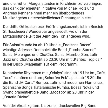
und die frühen Morgenstunden in Kirchheim zu verbringen,
das dank der erneuten Initiative von Michael Holz und
Andreas Kenner einmal mehr ein überbordendes
Musikangebot unterschiedlichster Richtungen bietet.
Der dritte Ort kostenloser Eröffnungskonzerte ist im Bereich
Stiftsscheuer / Wunderbar angesiedelt, wo um die
Mittagsstunde „Hit the Jerk“ den Ton angeben wird.
Für Salsafreunde ist ab 19 Uhr die „Enotecca Bacco“
wichtige Adresse. Dort spielt die Band „Rumba Surena“
Salsa, Merengue und ChaCha. Salsa, Mambo, Son, Latin
Jazz und ChaCha steht ab 23.30 Uhr mit „Karibic Tropical“
in der Disco „Magellan“ auf dem Programm.
Kubanische Rhythmen mit „Odalys“ sind ab 19 Uhr im „Café
Tass“ zu hören und am „Scharfen Eck“ spielt ab 19.30 Uhr
die Band „MiCarla“ Rumba, Latin und modernen Flamenco.
Spanische Songs, katalanische Rumba, Bossa Nova und
Swing präsentiert die Band „Mocabo“ ab 20 Uhr in der
„Osteria Divino“.
Von der Akustikgitarre bis zur eindrucksvollen Big Band