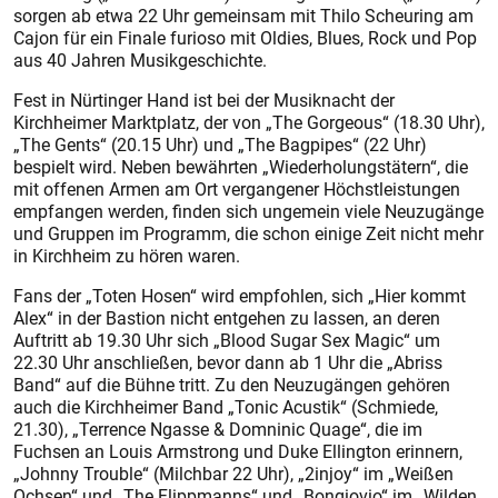
sorgen ab etwa 22 Uhr gemeinsam mit Thilo Scheuring am
Cajon für ein Finale furioso mit Oldies, Blues, Rock und Pop
aus 40 Jahren Musikgeschichte.
Fest in Nürtinger Hand ist bei der Musiknacht der
Kirchheimer Marktplatz, der von „The Gorgeous“ (18.30 Uhr),
„The Gents“ (20.15 Uhr) und „The Bagpipes“ (22 Uhr)
bespielt wird. Neben bewährten „Wiederholungstätern“, die
mit offenen Armen am Ort vergangener Höchstleistungen
empfangen werden, finden sich ungemein viele Neuzugänge
und Gruppen im Programm, die schon einige Zeit nicht mehr
in Kirchheim zu hören waren.
Fans der „Toten Hosen“ wird empfohlen, sich „Hier kommt
Alex“ in der Bastion nicht entgehen zu lassen, an deren
Auftritt ab 19.30 Uhr sich „Blood Sugar Sex Magic“ um
22.30 Uhr anschließen, bevor dann ab 1 Uhr die „Abriss
Band“ auf die Bühne tritt. Zu den Neuzugängen gehören
auch die Kirchheimer Band „Tonic Acustik“ (Schmiede,
21.30), „Terrence Ngasse & Domninic Quage“, die im
Fuchsen an Louis Armstrong und Duke Ellington erinnern,
„Johnny Trouble“ (Milchbar 22 Uhr), „2injoy“ im „Weißen
Ochsen“ und „The Flippmanns“ und „Bongiovio“ im „Wilden