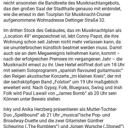
reicht ansonsten die Bandbreite des Musiknachtangebots,
das den großen Saal der Stadthalle genauso mit einbindet,
wie die erneut in den Tourplan für Musiknacht-Cruiser
aufgenommene Wohnadresse Dettinger Straße 32.
Im dritten Stock des Gebäudes, das im Musiknachtplan als
„Location 49“ eingezeichnet ist, lebt Conny Papst, die ihre
Wohnung schon seit Jahren nicht mehr verlassen kann, da
sie ununterbrochen künstlich beatmet werden muss. Damit
auch sie an dem Megaereignis teilnehmen kann, kommt –
nach der erfolgreichen Premiere im vergangenen Jahr – die
Musiknacht erneut zu ihr. Uwe Heitel eröffnet dort um 18 Uhr
mit seinem Soloprogramm „spanish flavoured guitarmusic“
den Reigen akustischer Konzerte „im kleinen Kreis“, der mit
der sechsköpfigen Band „Folxton“ um 19 Uhr maßgeblich
erweitert wird. Nach Gypsy, Folk, Bluegrass, Swing und Irish
Folk wird Paul Lawall von „James Bomb“ ab 20 Uhr sein
Können unter Beweis stellen.
Inky und Anika Herzberg präsentieren als Mutter-Tochter-
Duo „Spellbound“ ab 21 Uhr „musical“ische Pop- und
Broadway-Duette und die zwei Gitarristen Günther
Scheuring („The Rumblers“) und Jürgen Wursche („Stoned“)