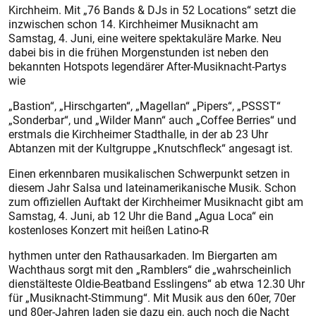
Kirchheim. Mit „76 Bands & DJs in 52 Locations“ setzt die
inzwischen schon 14. Kirchheimer Musiknacht am
Samstag, 4. Juni, eine weitere spektakuläre Marke. Neu
dabei bis in die frühen Morgenstunden ist neben den
bekannten Hotspots legendärer After-Musiknacht-Partys
wie
„Bastion“, „Hirschgarten“, „Magellan“ „Pipers“, „PSSST“
„Sonderbar“, und „Wilder Mann“ auch „Coffee Berries“ und
erstmals die Kirchheimer Stadthalle, in der ab 23 Uhr
Abtanzen mit der Kultgruppe „Knutschfleck“ angesagt ist.
Einen erkennbaren musikalischen Schwerpunkt setzen in
diesem Jahr Salsa und lateinamerikanische Musik. Schon
zum offiziellen Auftakt der Kirchheimer Musiknacht gibt am
Samstag, 4. Juni, ab 12 Uhr die Band „Agua Loca“ ein
kostenloses Konzert mit heißen Latino-R
hythmen unter den Rathausarkaden. Im Biergarten am
Wachthaus sorgt mit den „Ramblers“ die „wahrscheinlich
dienstälteste Oldie-Beatband Esslingens“ ab etwa 12.30 Uhr
für „Musiknacht-Stimmung“. Mit Musik aus den 60er, 70er
und 80er-Jahren laden sie dazu ein, auch noch die Nacht