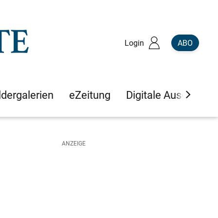
Login
ABO
ldergalerien
eZeitung
Digitale Ausgaben