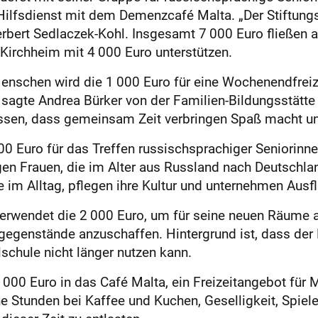
lfsdienst mit dem Demenzcafé Malta. „Der Stiftungsrat
rbert Sedlaczek-Kohl. Insgesamt 7 000 Euro fließen a
Kirchheim mit 4 000 Euro unterstützen.
 Menschen wird die 1 000 Euro für eine Wochenendfreiz
t, sagte Andrea Bürker von der Familien-Bildungsstätte
lassen, dass gemeinsam Zeit verbringen Spaß macht und
000 Euro für das Treffen russischsprachiger Seniorinne
 Frauen, die im Alter aus Russland nach Deutschlan
e im Alltag, pflegen ihre Kultur und unternehmen Ausf
verwendet die 2 000 Euro, um für seine neuen Räume
sgegenstände anzuschaffen. Hintergrund ist, dass de
lschule nicht länger nutzen kann.
2 000 Euro in das Café Malta, ein Freizeitangebot für
höne Stunden bei Kaffee und Kuchen, Geselligkeit, Spie