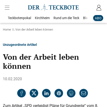
Teckbotenpokal
Kirchheim
Rund um die Teck
Blaulicht
Loka
ABO
Home
Von der Arbeit leben können
Unzugeordnete Artikel
Von der Arbeit leben
können
10.02.2020
Zum Artikel „SPD verteidigt Pläne für Grundrente“ vom 8.