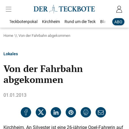
Teckbotenpokal
Kirchheim
Rund um die Teck
Blaulicht
Loka
ABO
Home
Von der Fahrbahn abgekommen
Lokales
Von der Fahrbahn
abgekommen
01.01.2013
Kirchheim. An Silvester ist eine 26-jährige Opel-Fahrerin auf