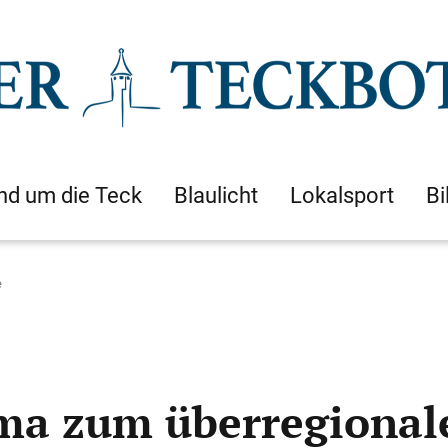
nd um die Teck
Blaulicht
Lokalsport
Bi
e
ma zum überregionale