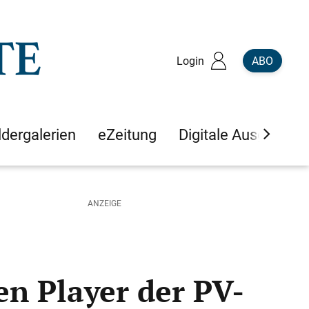
Login
ABO
ldergalerien
eZeitung
Digitale Ausgaben
n Player der PV-