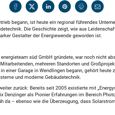
rieb begann, ist heute ein regional führendes Untern
echnik. Die Geschichte zeigt, wie aus Leidenschaft
arker Gestalter der Energiewende geworden ist.
e energieteam süd GmbH gründete, war noch nicht abs
 Mitarbeitenden, mehreren Standorten und Großproj
 einer Garage in Wendlingen begann, gehört heute zu
esysteme und moderne Gebäudetechnik.
weiter zurück: Bereits seit 2005 existierte mit „Energ
ix Denzinger als Pionier Erfahrungen im Bereich Phot
üh da – ebenso wie die Überzeugung, dass Solarstrom l