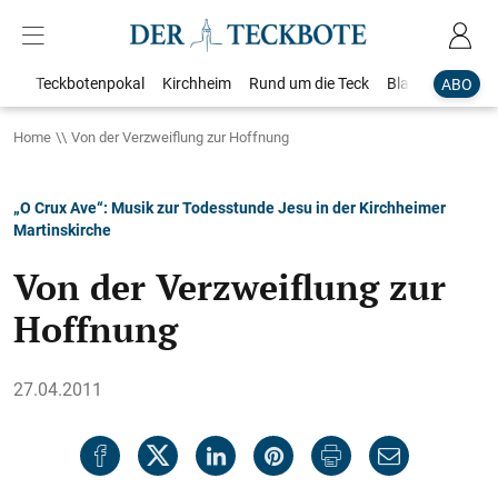
Teckbotenpokal
Kirchheim
Rund um die Teck
Blaulicht
Loka
ABO
Home
Von der Verzweiflung zur Hoffnung
„O Crux Ave“: Musik zur Todesstunde Jesu in der Kirchheimer
Martinskirche
Von der Verzweiflung zur
Hoffnung
27.04.2011