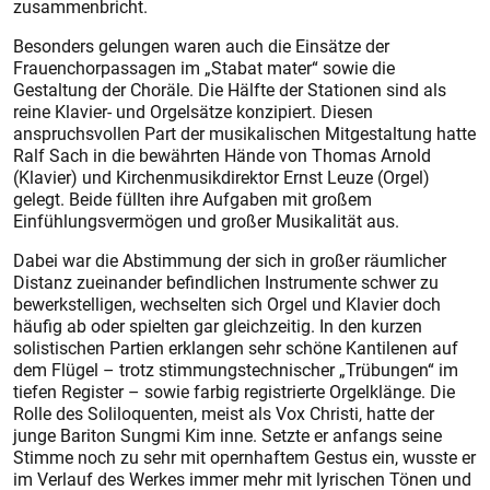
zusammenbricht.
Besonders gelungen waren auch die Einsätze der
Frauenchorpassagen im „Stabat mater“ sowie die
Gestaltung der Choräle. Die Hälfte der Stationen sind als
reine Klavier- und Orgelsätze konzipiert. Diesen
anspruchsvollen Part der musikalischen Mitgestaltung hatte
Ralf Sach in die bewährten Hände von Thomas Arnold
(Klavier) und Kirchenmusikdirektor Ernst Leuze (Orgel)
gelegt. Beide füllten ihre Aufgaben mit gro­ßem
Einfühlungsvermögen und großer Musikalität aus.
Dabei war die Abstimmung der sich in großer räumlicher
Distanz zueinander befindlichen Instrumente schwer zu
bewerkstelligen, wechselten sich Orgel und Klavier doch
häufig ab oder spielten gar gleichzeitig. In den kurzen
solistischen Partien erklangen sehr schöne Kantilenen auf
dem Flügel – trotz stimmungstechnischer „Trübungen“ im
tiefen Regis­ter – sowie farbig registrierte Orgelklänge. Die
Rolle des Soliloquenten, meist als Vox Christi, hatte der
junge Bariton Sungmi Kim inne. Setzte er anfangs seine
Stimme noch zu sehr mit opernhaftem Gestus ein, wusste er
im Verlauf des Werkes immer mehr mit lyrischen Tönen und