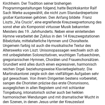
Kirchheim. Der Tradition seiner bisherigen
Programmgestaltungen folgend, hatte Bezirkskantor Ralf
Sach Werke ausgewählt, die nicht zum Standardrepertoire
großer Kantoreien gehören. Den Anfang bildete Franz
Liszts „Via Crucis“, eine ergreifende Kreuzwegvertonung des
sonst eher als Komponist virtuoser Musik bekannten
Meisters des 19. Jahrhunderts. Neben einer einleitenden
Hymne verarbeitet der Zyklus in den 14 Kreuzwegstationen
Bibelzitate, mittelalterliche Hymnen und Choraltexte.
Ungemein farbig ist auch die musikalische Textur des
Alterswerks von Liszt. Unisonopassagen wechseln sich ab
mit unbegleiteten Solorezitativen, wuchtigen Turbaechören,
gregorianischen Hymnen, Chorälen und Frauenchorsätzen.
Grundiert wird alles durch einen expressiven, harmonisch
reichen Orgel- beziehungsweise Klavierbegleitsatz. Die
Martinskantorei zeigte sich den vielfältigen Aufgaben sehr
gut gewachsen. Von ihrem Dirigenten bestens vorbereitet,
sangen die Choristen präzise das erste Chorunisono,
ausgeglichen in allen Registern und mit schlanker
Tongebung, intonatorisch sicher auch bei heiklen
harmonischen Wendungen und mit dramatischer Wucht in
den Szenen, in denen Jesus unter der Kreuzeslast