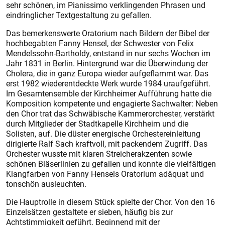
sehr schönen, im Pianissimo verklingenden Phrasen und
eindringlicher Textgestaltung zu gefallen.
Das bemerkenswerte Oratorium nach Bildern der Bibel der
hochbegabten Fanny Hensel, der Schwester von Felix
Mendelssohn-Bartholdy, entstand in nur sechs Wochen im
Jahr 1831 in Berlin. Hintergrund war die Überwindung der
Cholera, die in ganz Europa wieder aufgeflammt war. Das
erst 1982 wiederentdeckte Werk wurde 1984 uraufgeführt.
Im Gesamtensemble der Kirchheimer Aufführung hatte die
Komposition kompetente und engagierte Sachwalter: Neben
den Chor trat das Schwäbische Kammerorchester, verstärkt
durch Mitglieder der Stadtkapelle Kirchheim und die
Solisten, auf. Die düster energische Orchestereinleitung
dirigierte Ralf Sach kraftvoll, mit packendem Zugriff. Das
Orchester wusste mit klaren Streicherakzenten sowie
schönen Bläserlinien zu gefallen und konnte die vielfältigen
Klangfarben von Fanny Hensels Oratorium adäquat und
tonschön ausleuchten.
Die Hauptrolle in diesem Stück spielte der Chor. Von den 16
Einzelsätzen gestaltete er sieben, häufig bis zur
Achtstimmigkeit geführt. Beginnend mit der