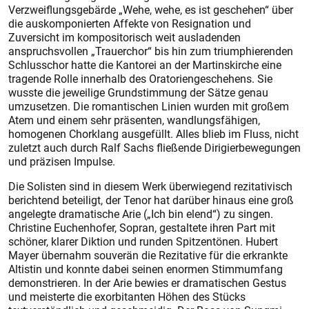
Verzweiflungsgebärde „Wehe, wehe, es ist geschehen“ über
die auskomponierten Affekte von Resignation und
Zuversicht im kompositorisch weit ausladenden
anspruchsvollen „Trauerchor“ bis hin zum triumphierenden
Schlusschor hatte die Kantorei an der Martinskirche eine
tragende Rolle innerhalb des Oratoriengeschehens. Sie
wusste die jeweilige Grundstimmung der Sätze genau
umzusetzen. Die romantischen Linien wurden mit großem
Atem und einem sehr präsenten, wandlungsfähigen,
homogenen Chorklang ausgefüllt. Alles blieb im Fluss, nicht
zuletzt auch durch Ralf Sachs fließende Dirigierbewegungen
und präzisen Impulse.
Die Solisten sind in diesem Werk überwiegend rezitativisch
berichtend beteiligt, der Tenor hat darüber hinaus eine groß
angelegte dramatische Arie („Ich bin elend“) zu singen.
Christine Euchenhofer, Sopran, gestaltete ihren Part mit
schöner, klarer Diktion und runden Spitzentönen. Hubert
Mayer übernahm souverän die Rezitative für die erkrankte
Altistin und konnte dabei seinen enor­men Stimmumfang
demonstrieren. In der Arie bewies er dramatischen Gestus
und meisterte die exorbitanten Höhen des Stücks