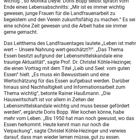
wichtig“, so Monika Deyle. Doris Bopp selbst sprach vom
Ende eines Lebensabschnitts: „Mir ist es immer wichtig
gewesen, junge Frauen für die Landfrauenarbeit zu
begeistern und den Verein zukunftsfähig zu machen.“ Es sei
eine schöne Zeit gewesen und die Arbeit habe sie immer
gerne gemacht.
Das Leitthema des Landfrauentages lautete „Leben ist mehr
wert – Unsere Nahrung wert-geschätzt?!“. „Das Thema
Essen besitzt aufgrund der Lebensmittelskandale eine
traurige Aktualität“, sagte Prof. Dr. Christel Köhle-Hezinger,
die einen Vortrag mit dem Titel „Leib und Seel: vom guten
Essen“ hielt. „Es muss ein Bewusstsein und eine
Wertschätzung für das Essen aufgebaut werden. Darüber
hinaus sind Nachhaltigkeit und Informationsarbeit zum
Thema wichtig“, betonte Rainer Haußmann. „Die
Hauswirtschaft ist vor allem in Zeiten der
Lebensmittelskandale wichtig und muss besser gefördert
werden“, ergänzte Doris Bopp. Wer kochen könne, habe
mehr vom Leben. „Bis 1950 hat man noch gewusst, wo das
Essen herkommt. Heute kennt man nur noch die
Verpackung“, sagte Christel Köhle-Hezinger und verwies
darauf, dass man wieder lernen müsse, gut zu essen.