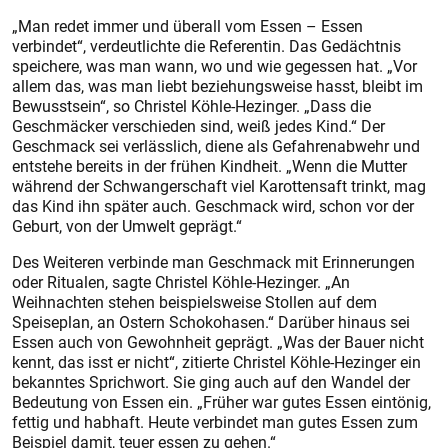
„Man redet immer und überall vom Essen – Essen
verbindet“, verdeutlichte die Referentin. Das Gedächtnis
speichere, was man wann, wo und wie gegessen hat. „Vor
allem das, was man liebt beziehungsweise hasst, bleibt im
Bewusstsein“, so Christel Köhle-Hezinger. „Dass die
Geschmäcker verschieden sind, weiß jedes Kind.“ Der
Geschmack sei verlässlich, diene als Gefahrenabwehr und
entstehe bereits in der frühen Kindheit. „Wenn die Mutter
während der Schwangerschaft viel Karottensaft trinkt, mag
das Kind ihn später auch. Geschmack wird, schon vor der
Geburt, von der Umwelt geprägt.“
Des Weiteren verbinde man Geschmack mit Erinnerungen
oder Ritualen, sagte Christel Köhle-Hezinger. „An
Weihnachten stehen beispielsweise Stollen auf dem
Speiseplan, an Ostern Schokohasen.“ Darüber hinaus sei
Essen auch von Gewohnheit geprägt. „Was der Bauer nicht
kennt, das isst er nicht“, zitierte Christel Köhle-Hezinger ein
bekanntes Sprichwort. Sie ging auch auf den Wandel der
Bedeutung von Essen ein. „Früher war gutes Essen eintönig,
fettig und habhaft. Heute verbindet man gutes Essen zum
Beispiel damit, teuer essen zu gehen.“