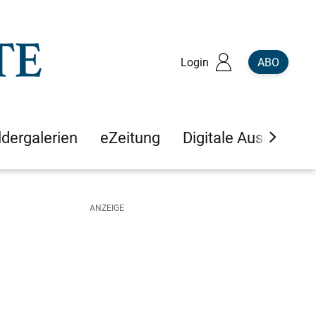
Login
ABO
ldergalerien
eZeitung
Digitale Ausgaben