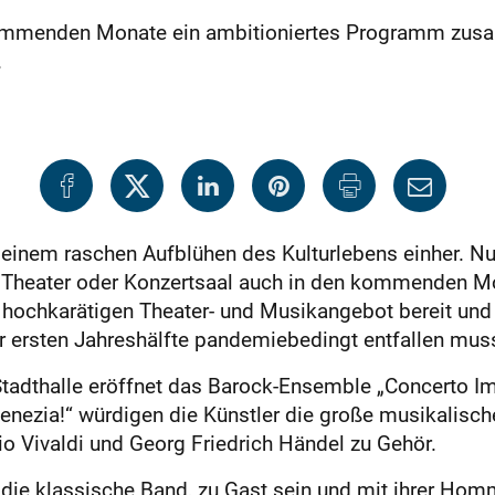
e kommenden Monate ein ambitioniertes Programm zu
.
inem raschen Aufblühen des Kulturlebens einher. Nun
 Theater oder Konzertsaal auch in den kommenden Mon
em hochkarätigen Theater- und Musikangebot bereit und
er ersten Jahreshälfte pandemiebedingt entfallen mus
 Stadthalle eröffnet das Barock-Ensemble „Concerto I
nezia!“ würdigen die Künstler die große musikalisc
o Vivaldi und Georg Friedrich Händel zu Gehör.
“, die klassische Band, zu Gast sein und mit ihrer H