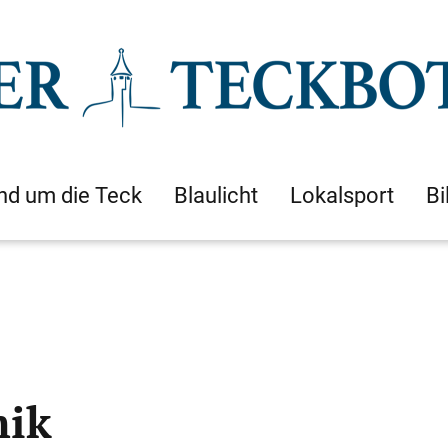
nd um die Teck
Blaulicht
Lokalsport
Bi
mik