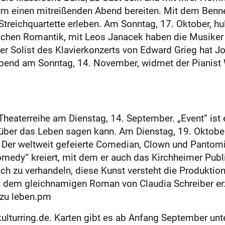
um einen mitreißenden Abend bereiten. Mit dem Benn
treichquartette erleben. Am Sonntag, 17. Oktober, hul
schen Romantik, mit Leos Janacek haben die Musiker
er Solist des Klavierkonzerts von Edward Grieg hat J
 abend am Sonntag, 14. November, widmet der Pianist
Theaterreihe am Dienstag, 14. September. „Event“ ist ei
 über das Leben sagen kann. Am Dienstag, 19. Oktober
. Der weltweit gefeierte Comedian, Clown und Pantom
omedy“ kreiert, mit dem er auch das Kirchheimer Publ
h zu verhandeln, diese Kunst versteht die Produktio
h dem gleichnamigen Roman von Claudia Schreiber erz
 zu leben.pm
kulturring.de. Karten gibt es ab Anfang September un