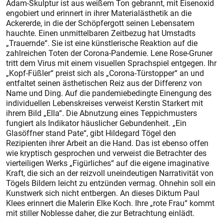
Adam-Skulptur ist aus weißem Ton gebrannt, mit Eisenoxid
engobiert und erinnert in ihrer Materialästhetik an die
Ackererde, in die der Schöpfergott seinen Lebensatem
hauchte. Einen unmittelbaren Zeitbezug hat Umstadts
„Trauernde“. Sie ist eine künstlerische Reaktion auf die
zahlreichen Toten der Corona-Pandemie. Lene Rose-Gruner
tritt dem Virus mit einem visuellen Sprachspiel entgegen. Ihr
„Kopf-Füßler“ preist sich als „Corona-Türstopper“ an und
entfaltet seinen ästhetischen Reiz aus der Differenz von
Name und Ding. Auf die pandemiebedingte Einengung des
individuellen Lebenskreises verweist Kerstin Starkert mit
ihrem Bild „Ella“. Die Abnutzung eines Teppichmusters
fungiert als Indikator häuslicher Gebundenheit. „Ein
Glasöffner stand Pate“, gibt Hildegard Tögel den
Rezipienten ihrer Arbeit an die Hand. Das ist ebenso offen
wie kryptisch gesprochen und verweist die Betrachter des
vierteiligen Werks „Figürliches“ auf die eigene imaginative
Kraft, die sich an der reizvoll uneindeutigen Narrativität von
Tögels Bildern leicht zu entzünden vermag. Ohnehin soll ein
Kunstwerk sich nicht entbergen. An dieses Diktum Paul
Klees erinnert die Malerin Elke Koch. Ihre „rote Frau“ kommt
mit stiller Noblesse daher, die zur Betrachtung einlädt.