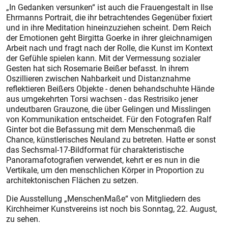
„In Gedanken versunken“ ist auch die Frauengestalt in Ilse
Ehrmanns Portrait, die ihr betrachtendes Gegenüber fixiert
und in ihre Meditation hineinzuziehen scheint. Dem Reich
der Emotionen geht Birgitta Goerke in ihrer gleichnamigen
Arbeit nach und fragt nach der Rolle, die Kunst im Kontext
der Gefühle spielen kann. Mit der Vermessung sozialer
Gesten hat sich Rosemarie Beißer befasst. In ihrem
Oszillieren zwischen Nahbarkeit und Distanznahme
reflektieren Beißers Objekte - denen behandschuhte Hände
aus umgekehrten Torsi wachsen - das Restrisiko jener
undeutbaren Grauzone, die über Gelingen und Misslingen
von Kommunikation entscheidet. Für den Fotografen Ralf
Ginter bot die Befassung mit dem Menschenmaß die
Chance, künstlerisches Neuland zu betreten. Hatte er sonst
das Sechsmal-17-Bildformat für charakteristische
Panoramafotografien verwendet, kehrt er es nun in die
Vertikale, um den menschlichen Körper in Proportion zu
architektonischen Flächen zu setzen.
Die Ausstellung „MenschenMaße“ von Mitgliedern des
Kirchheimer Kunstvereins ist noch bis Sonntag, 22. August,
zu sehen.