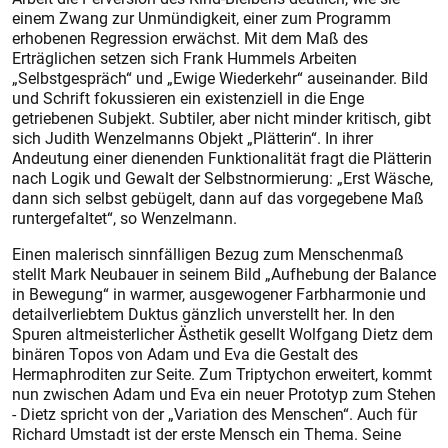
einem Zwang zur Unmündigkeit, einer zum Programm
erhobenen Regression erwächst. Mit dem Maß des
Erträglichen setzen sich Frank Hummels Arbeiten
„Selbstgespräch“ und „Ewige Wiederkehr“ auseinander. Bild
und Schrift fokussieren ein existenziell in die Enge
getriebenen Subjekt. Subtiler, aber nicht minder kritisch, gibt
sich Judith Wenzelmanns Objekt „Plätterin“. In ihrer
Andeutung einer dienenden Funktionalität fragt die Plätterin
nach Logik und Gewalt der Selbstnormierung: „Erst Wäsche,
dann sich selbst gebügelt, dann auf das vorgegebene Maß
runtergefaltet“, so Wenzelmann.
Einen malerisch sinnfälligen Bezug zum Menschenmaß
stellt Mark Neubauer in seinem Bild „Aufhebung der Balance
in Bewegung“ in warmer, ausgewogener Farbharmonie und
detailverliebtem Duktus gänzlich unverstellt her. In den
Spuren altmeisterlicher Ästhetik gesellt Wolfgang Dietz dem
binären Topos von Adam und Eva die Gestalt des
Hermaphroditen zur Seite. Zum Triptychon erweitert, kommt
nun zwischen Adam und Eva ein neuer Prototyp zum Stehen
- Dietz spricht von der „Variation des Menschen“. Auch für
Richard Umstadt ist der erste Mensch ein Thema. Seine