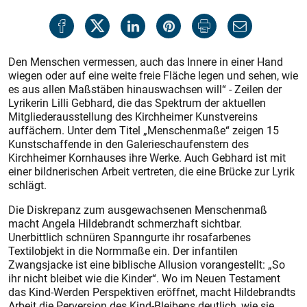
Den Menschen vermessen, auch das Innere in einer Hand
wiegen oder auf eine weite freie Fläche legen und sehen, wie
es aus allen Maßstäben hinauswachsen will“ - Zeilen der
Lyrikerin Lilli Gebhard, die das Spektrum der aktuellen
Mitgliederausstellung des Kirchheimer Kunstvereins
auffächern. Unter dem Titel „Menschenmaße“ zeigen 15
Kunstschaffende in den Galerieschaufenstern des
Kirchheimer Kornhauses ihre Werke. Auch Gebhard ist mit
einer bildnerischen Arbeit vertreten, die eine Brücke zur Lyrik
schlägt.
Die Diskrepanz zum ausgewachsenen Menschenmaß
macht Angela Hildebrandt schmerzhaft sichtbar.
Unerbittlich schnüren Spanngurte ihr rosafarbenes
Textilobjekt in die Normmaße ein. Der infantilen
Zwangsjacke ist eine biblische Allusion vorangestellt: „So
ihr nicht bleibet wie die Kinder“. Wo im Neuen Testament
das Kind-Werden Perspektiven eröffnet, macht Hildebrandts
Arbeit die Perversion des Kind-Bleibens deutlich, wie sie