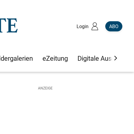
Login
ABO
ldergalerien
eZeitung
Digitale Ausgaben