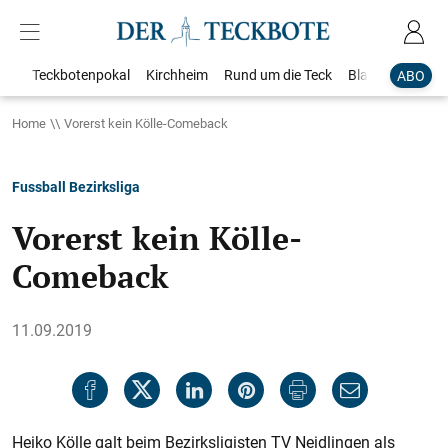
Teckbotenpokal
Kirchheim
Rund um die Teck
Blaulicht
Loka
ABO
Home
Vorerst kein Kölle-Comeback
Fussball Bezirksliga
Vorerst kein Kölle-
Comeback
11.09.2019
Heiko Kölle galt beim Bezirksligisten TV Neidlingen als