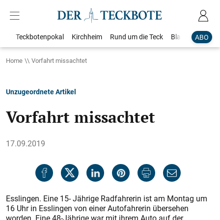
Teckbotenpokal
Kirchheim
Rund um die Teck
Blaulicht
Loka
ABO
Home
Vorfahrt missachtet
Unzugeordnete Artikel
Vorfahrt missachtet
17.09.2019
Esslingen. Eine 15- Jährige Radfahrerin ist am Montag um
16 Uhr in Esslingen von einer Autofahrerin übersehen
worden. Eine 48-Jährige war mit ihrem Auto auf der