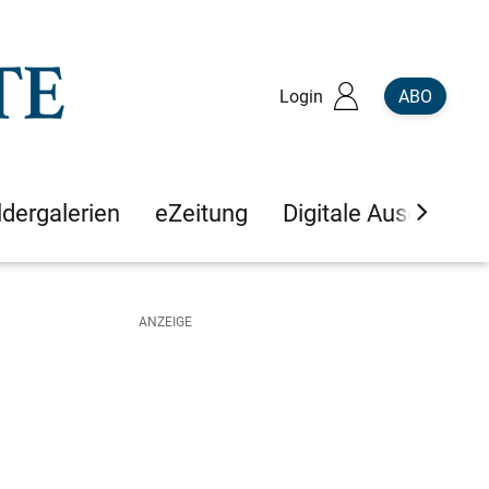
Login
ABO
ldergalerien
eZeitung
Digitale Ausgaben