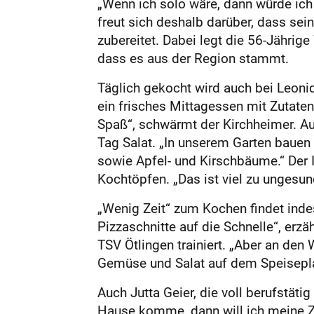
„Wenn ich solo wäre, dann würde ich
freut sich deshalb darüber, dass se
zubereitet. Dabei legt die 56-Jährig
dass es aus der Region stammt.
Täglich gekocht wird auch bei ­Leoni
ein frisches Mittagessen mit Zutate
Spaß“, schwärmt der Kirchheimer. Au
Tag Salat. „In unserem Garten baue
sowie Apfel- und Kirschbäume.“ Der I
Kochtöpfen. „Das ist viel zu ungesun
„Wenig Zeit“ zum Kochen findet indes
Pizzaschnitte auf die Schnelle“, erzä
TSV Ötlingen trainiert. „Aber an den
Gemüse und Salat auf dem Speisepla
Auch Jutta Geier, die voll berufstäti
Hause komme, dann will ich meine Zei