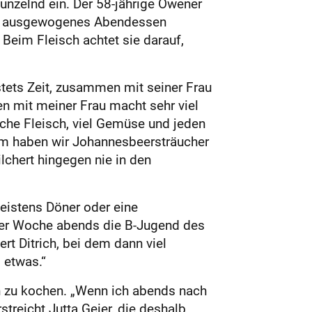
unzelnd ein. Der 58-jährige Owener
 ein ausgewogenes Abendessen
Beim Fleisch achtet sie darauf,
stets Zeit, zusammen mit seiner Frau
en mit meiner Frau macht sehr viel
che Fleisch, viel Gemüse und jeden
em haben wir Johannesbeersträucher
lchert hingegen nie in den
eis­tens Döner oder eine
in der Woche abends die B-Jugend des
rt Ditrich, bei dem dann viel
 etwas.“
sen zu kochen. „Wenn ich abends nach
treicht Jutta Geier, die deshalb