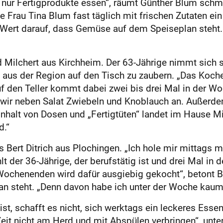
 nur Fertigprodukte essen“, räumt Günther Blum schm
ine Frau Tina Blum fast täglich mit frischen Zutaten
e Wert darauf, dass Gemüse auf dem Speiseplan steht. 
d Milchert aus Kirchheim. Der 63-Jährige nimmt sich 
n aus der Region auf den Tisch zu zaubern. „Das Koch
f den Teller kommt dabei zwei bis drei Mal in der Wo
n wir neben Salat Zwiebeln und Knoblauch an. Außerd
nhalt von Dosen und „Fertigtüten“ landet im Hause Mi
d.“
 Bert Ditrich aus Plochingen. „Ich hole mir mittags m
hlt der 36-Jährige, der berufstätig ist und drei Mal 
 Wochenenden wird dafür ausgiebig gekocht“, betont Be
n steht. „Denn davon habe ich unter der Woche kaum
g ist, schafft es nicht, sich werktags ein leckeres Es
t nicht am Herd und mit Abspülen verbringen“, unters