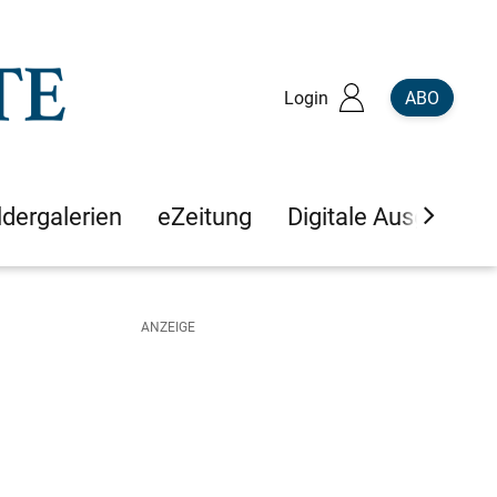
Login
ABO
ldergalerien
eZeitung
Digitale Ausgaben