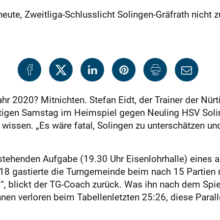
eute, Zweitliga-Schlusslicht Solingen-Gräfrath nicht 
r 2020? Mitnichten. Stefan Eidt, der Trainer der Nürt
tigen Samstag im Heimspiel gegen Neuling HSV Solin
 wissen. „Es wäre fatal, Solingen zu unterschätzen un
stehenden Aufgabe (19.30 Uhr Eisenlohrhalle) eines a
018 gastierte die Turngemeinde beim nach 15 Partien
s“, blickt der TG-Coach zurück. Was ihn nach dem Spie
nnen verloren beim Tabellenletzten 25:26, diese Paralle