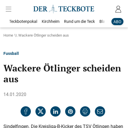
Teckbotenpokal
Kirchheim
Rund um die Teck
Blaulicht
Loka
ABO
Home
Wackere Ötlinger scheiden aus
Fussball
Wackere Ötlinger scheiden
aus
14.01.2020
Sindelfingen. Die Kreisliga-B-Kicker des TSV Ötlingen haben