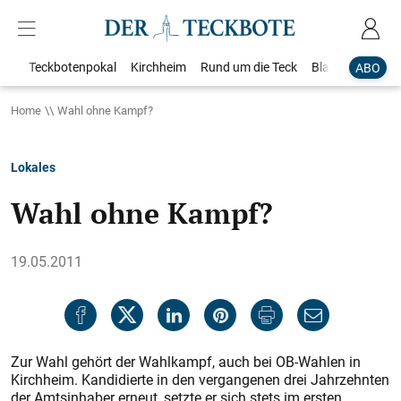
Teckbotenpokal
Kirchheim
Rund um die Teck
Blaulicht
Loka
ABO
Home
Wahl ohne Kampf?
Lokales
Wahl ohne Kampf?
19.05.2011
Zur Wahl gehört der Wahlkampf, auch bei OB-Wahlen in
Kirchheim. Kandidierte in den vergangenen drei Jahrzehnten
der Amtsinhaber erneut, setzte er sich stets im ersten