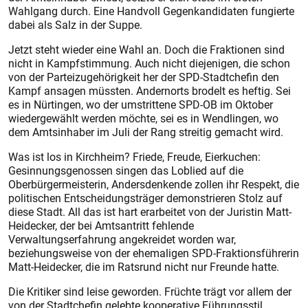
Wahlgang durch. Eine Handvoll Gegenkandidaten fungierte
dabei als Salz in der Suppe.
Jetzt steht wieder eine Wahl an. Doch die Fraktionen sind
nicht in Kampfstimmung. Auch nicht diejenigen, die schon
von der Parteizugehörigkeit her der SPD-Stadtchefin den
Kampf ansagen müssten. Andernorts brodelt es heftig. Sei
es in Nürtingen, wo der umstrittene SPD-OB im Oktober
wiedergewählt werden möchte, sei es in Wendlingen, wo
dem Amtsinhaber im Juli der Rang streitig gemacht wird.
Was ist los in Kirchheim? Friede, Freude, Eierkuchen:
Gesinnungsgenossen singen das Loblied auf die
Oberbürgermeisterin, Andersdenkende zollen ihr Respekt, die
politischen Entscheidungsträger demonstrieren Stolz auf
diese Stadt. All das ist hart erarbeitet von der Juristin Matt-
Heidecker, der bei Amtsantritt fehlende
Verwaltungserfahrung angekreidet worden war,
beziehungsweise von der ehemaligen SPD-Fraktionsführerin
Matt-Heidecker, die im Ratsrund nicht nur Freunde hatte.
Die Kritiker sind leise geworden. Früchte trägt vor allem der
von der Stadtchefin gelebte kooperative Führungsstil,