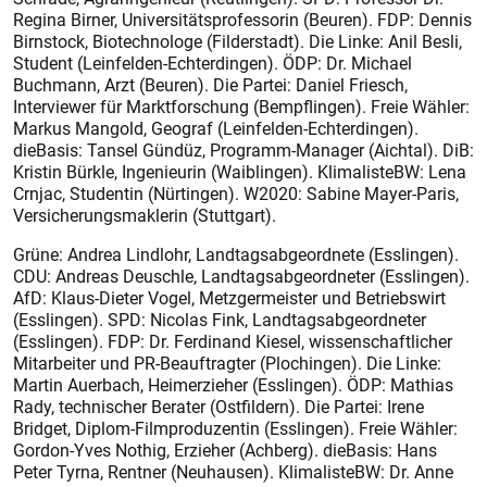
Regina Birner, Universitätsprofessorin (Beuren). FDP: Dennis
Birnstock, Biotechnologe (Filderstadt). Die Linke: Anil Besli,
Student (Leinfelden-Echterdingen). ÖDP: Dr. Michael
Buchmann, Arzt (Beuren). Die Partei: Daniel Friesch,
Interviewer für Marktforschung (Bempflingen). Freie Wähler:
Markus Mangold, Geograf (Leinfelden-Echterdingen).
dieBasis: Tansel Gündüz, Programm-Manager (Aichtal). DiB:
Kristin Bürkle, Ingenieurin (Waiblingen). KlimalisteBW: Lena
Crnjac, Studentin (Nürtingen). W2020: Sabine Mayer-Paris,
Versicherungsmaklerin (Stuttgart).
Grüne: Andrea Lindlohr, Landtagsabgeordnete (Esslingen).
CDU: Andreas Deuschle, Landtagsabgeordneter (Esslingen).
AfD: Klaus-Dieter Vogel, Metzgermeister und Betriebswirt
(Esslingen). SPD: Nicolas Fink, Landtagsabgeordneter
(Esslingen). FDP: Dr. Ferdinand Kiesel, wissenschaftlicher
Mitarbeiter und PR-Beauftragter (Plochingen). Die Linke:
Martin Auerbach, Heimerzieher (Esslingen). ÖDP: Mathias
Rady, technischer Berater (Ostfildern). Die Partei: Irene
Bridget, Diplom-Filmproduzentin (Esslingen). Freie Wähler:
Gordon-Yves Nothig, Erzieher (Achberg). dieBasis: Hans
Peter Tyrna, Rentner (Neuhausen). KlimalisteBW: Dr. Anne