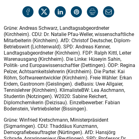
Grüne: Andreas Schwarz, Landtagsabgeordneter
(Kirchheim). CDU: Dr. Natalie Pfau-Weller, wissenschaftliche
Mitarbeiterin (Kirchheim). AfD: Christof Deutscher, Diplom-
Betriebswirt (Lichtenwald). SPD: Andreas Kenner,
Landtagsabgeordneter (Kirchheim). FDP: Ralph Kittl, Leiter
Warenausgang (Kirchheim). Die Linke: Hüseyin Sahin,
Politik- und Europawissenschaftler (Dettingen). ÖDP: Regina
Pelzer, Achtsamkeitslehrerin (Kirchheim). Die Partei: Kai
Röhm, Softwareentwickler (Kirchheim). Freie Wähler: Erkan
Erdem, Gastronom (Geislingen). dieBasis: Uwe Allgaier,
Tennislehrer (Kirchheim). KlimalisteBW: Lea Aschmann,
Studentin (Notzingen). W2020: Sabine Reichert,
Diplomchemikerin (Deizisau). Einzelbewerber: Fabian
Bodenstein, Vertriebsleiter (Bissingen).
Grüne: Winfried Kretschmann, Ministerpräsident
(Sigmaringen). CDU: Thaddäus Kunzmann,
Demografiebeauftragter (Nürtingen). AfD: Hansjörg
Schrade, Agraringenieur (Reutlingen). SPD: Professor Dr.