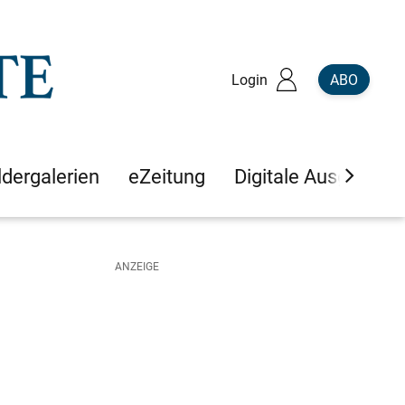
Login
ABO
ldergalerien
eZeitung
Digitale Ausgaben