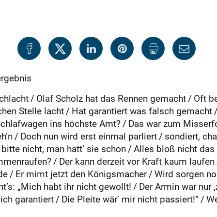
ergebnis
lacht / Olaf Scholz hat das Rennen gemacht / Oft bel
chen Stelle lacht / Hat garantiert was falsch gemacht /
m Schlafwagen ins höchste Amt? / Das war zum Misserfo
’n / Doch nun wird erst einmal parliert / sondiert, cha
itte nicht, man hatt’ sie schon / Alles bloß nicht das „
sammenraufen? / Der kann derzeit vor Kraft kaum laufen
e / Er mimt jetzt den Königsmacher / Wird sorgen no
’s: „Mich habt ihr nicht gewollt! / Der Armin war nur ‚
ch garantiert / Die Pleite wär’ mir nicht passiert!“ / 