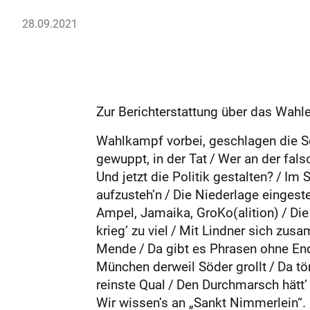
28.09.2021
Zur Berichterstattung über das Wahl
Wahlkampf vorbei, geschlagen die Sch
gewuppt, in der Tat / Wer an der fals
Und jetzt die Politik gestalten? / I
aufzusteh’n / Die Niederlage eingesteh
Ampel, Jamaika, GroKo(alition) / Die b
krieg’ zu viel / Mit Lindner sich zu
Mende / Da gibt es Phrasen ohne End
München derweil Söder grollt / Da tönt
reinste Qual / Den Durchmarsch hätt’ i
Wir wissen’s an „Sankt Nimmerlein“.