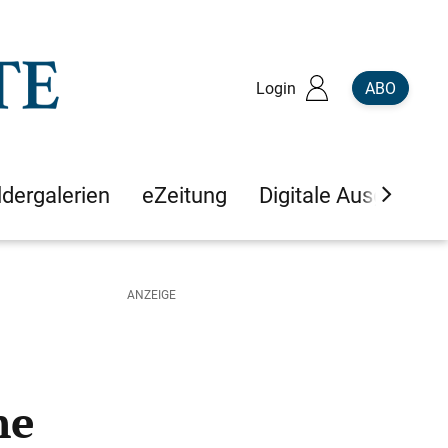
Login
ABO
ldergalerien
eZeitung
Digitale Ausgaben
ne