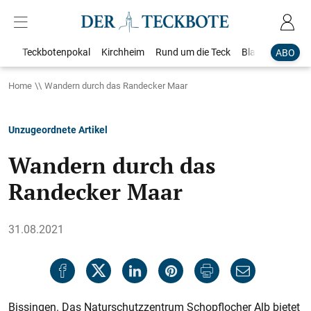
Teckbotenpokal
Kirchheim
Rund um die Teck
Blaulicht
Loka
ABO
Home
Wandern durch das Randecker Maar
Unzugeordnete Artikel
Wandern durch das
Randecker Maar
31.08.2021
Bissingen. Das Naturschutzzent­rum Schopflocher Alb bietet