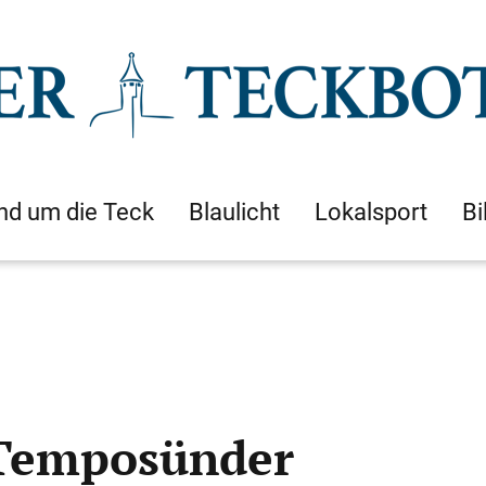
nd um die Teck
Blaulicht
Lokalsport
Bi
 Temposünder