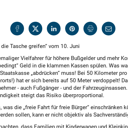
 die Tasche greifen“ vom 10. Juni
maliger Vielfahrer für höhere Bußgelder und mehr Kontr
edingt“ Geld in die klammen Kassen spülen. Was war
ie Staatskasse „abdrücken“ muss! Bei 50 Kilometer pr
orts!) hat er sich bereits auf 50 Meter verdoppelt! D
lnehmer - auch Fußgänger - und der Fahrzeuginsassen. D
digkeit steigt das Risiko überproportional.
, was die „freie Fahrt für freie Bürger“ einschränken
werden sollen, kann er nicht objektiv als Sachverständi
bachten, dass Familien mit Kinderwagen und Kleinki