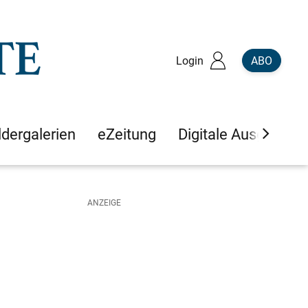
Login
ABO
ldergalerien
eZeitung
Digitale Ausgaben