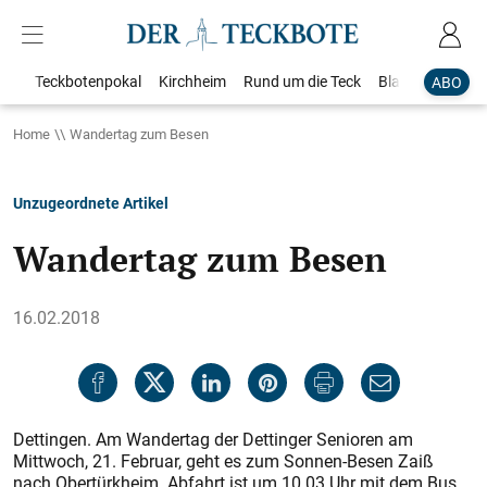
Teckbotenpokal
Kirchheim
Rund um die Teck
Blaulicht
Loka
ABO
Home
Wandertag zum Besen
Unzugeordnete Artikel
Wandertag zum Besen
16.02.2018
Dettingen. Am Wandertag der Dettinger Senioren am
Mittwoch, 21. Februar, geht es zum Sonnen-Besen Zaiß
nach Obertürkheim. Abfahrt ist um 10.03 Uhr mit dem Bus