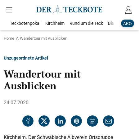
Teckbotenpokal
Kirchheim
Rund um die Teck
Blaulicht
Loka
ABO
Home
Wandertour mit Ausblicken
Unzugeordnete Artikel
Wandertour mit
Ausblicken
24.07.2020
Kirchheim. Der Schwäbische Albverein Ortsgruppe