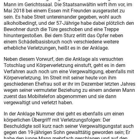
Mann im Gerichtssaal. Die Staatsanwältin wirft ihm vor, im
Mai 2018 bei einem Essen mit Freunden ausgerastet zu
sein. Es habe Streit untereinander gegeben, wohl auch
alkoholbedingt, und der 57-Jährige habe dabei plötzlich den
Bewohner durch die Türe geschoben und eine Treppe
hinuntergestoßen. Bei dem Sturz erlitt das Opfer neben
einem Schädelbasisbruch noch verschiedene weitere
erhebliche Verletzungen, heißt es in der Anklage.
Neben diesem Vorwurf, den die Anklage als versuchten
Totschlag und Körperverletzung einstuft, geht es in dem
Verfahren auch noch um eine Vergewaltigung, ebenfalls mit
Körperverletzung. Im Streit mit seiner heute von ihm
geschiedenen Ehefrau soll er ihr im Dezember letzten Jahres
wegen seiner vermuteter Beziehung zu einem anderen Mann
zuerst das Mobiltelefon abgenommen und sie dann
vergewaltigt und verletzt haben.
In der Anklage Nummer drei geht es ebenfalls um einen
körperlichen Übergriff mit Verletzungsfolgen: Der
Beschuldigte soll kurz nach seiner Vergewaltigungstat auch
gegen den 19-jährigen Sohn gewalttätig geworden sein; Er
habe den junge Mann mehrfach geschlagen und auf den