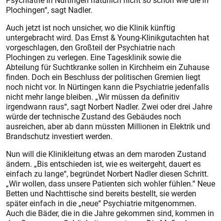
Psychiatrie in Nürtingen natürlich nicht so schön wie die in
Plochingen“, sagt Nadler.
Auch jetzt ist noch unsicher, wo die Klinik künftig
untergebracht wird. Das Ernst & Young-Klinikgutachten hat
vorgeschlagen, den Großteil der Psychiatrie nach
Plochingen zu verlegen. Eine Tagesklinik sowie die
Abteilung für Suchtkranke sollen in Kirchheim ein Zuhause
finden. Doch ein Beschluss der politischen Gremien liegt
noch nicht vor. In Nürtingen kann die Psychiatrie jedenfalls
nicht mehr lange bleiben. „Wir müssen da definitiv
irgendwann raus“, sagt Norbert Nadler. Zwei oder drei Jahre
würde der technische Zustand des Gebäudes noch
ausreichen, aber ab dann müssten Millionen in Elektrik und
Brandschutz investiert werden.
Nun will die Klinikleitung etwas an dem maroden Zustand
ändern. „Bis entschieden ist, wie es weitergeht, dauert es
einfach zu lange“, begründet Norbert Nadler diesen Schritt.
„Wir wollen, dass unsere Patienten sich wohler fühlen.“ Neue
Betten und Nachttische sind bereits bestellt, sie werden
später einfach in die „neue“ Psychiatrie mitgenommen.
Auch die Bäder, die in die Jahre gekommen sind, kommen in