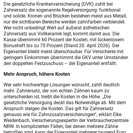
Die gesetzliche Krankenversicherung (GVK) zahlt bei
Zahnersatz die sogenannte Regelversorgung: funktional
und solide. Kronen und Brücken bestehen meist aus Metall,
nur die sichtbaren Bereiche werden zahnfarben verblendet.
Wer nicht unbedingt Wert auf äußerst ästhetischen
Zahnersatz aus Vollkeramik legt, kommt damit aus. Die
Kasse übernimmt 60 Prozent der Kosten, mit lückenlosem
Bonusheft bis zu 75 Prozent (Stand 20. April 2026). Der
Eigenanteil bleibt meist überschaubar. Für Versicherte mit
geringem Einkommen übernimmt die GKV unter Umständen
den doppelten Festzuschuss – der Eigenanteil entfällt.
Mehr Anspruch, höhere Kosten
Wer sehr hochwertige Lösungen wünscht, zahlt deutlich
mehr. Zahnersatz, der von echten Zähnen kaum zu
unterscheiden ist, treibt die Kosten in die Höhe. „Die
gesetzliche Versorgung deckt das Notwendige ab. Mit dem
Anspruch steigen die Kosten. Das gilt für Zahnersatz
genauso wie für Zahnzusatzversicherungen“, erklärt Elke
Weidenbach, Versicherungsexpertin der Verbraucherzentrale
NRW. In komplizierten Fällen, bei denen mehrere Zähne
betroffen sind, kann der Eigenanteil mehrerer tausend Euro