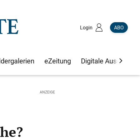
Login
ABO
ldergalerien
eZeitung
Digitale Ausgaben
che?