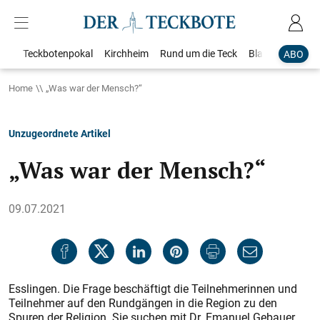
Teckbotenpokal
Kirchheim
Rund um die Teck
Blaulicht
Loka
ABO
Home
„Was war der Mensch?“
Unzugeordnete Artikel
„Was war der Mensch?“
09.07.2021
Esslingen. Die Frage beschäftigt die Teilnehmerinnen und
Teilnehmer auf den Rundgängen in die Region zu den
Spuren der Religion. Sie suchen mit Dr. Emanuel Gebauer,