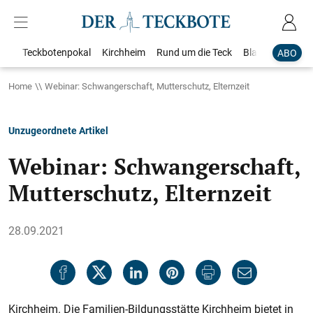
Teckbotenpokal
Kirchheim
Rund um die Teck
Blaulicht
Loka
ABO
Home
Webinar: Schwangerschaft, Mutterschutz, Elternzeit
Unzugeordnete Artikel
Webinar: Schwangerschaft,
Mutterschutz, Elternzeit
28.09.2021
Kirchheim. Die Familien-Bildungsstätte Kirchheim bietet in