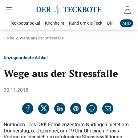
Teckbotenpokal
Kirchheim
Rund um die Teck
Blaulicht
Loka
ABO
Home
Wege aus der Stressfalle
Unzugeordnete Artikel
Wege aus der Stressfalle
30.11.2018
Nürtingen. Das DRK-Familienzentrum Nürtingen bietet am
Donnerstag, 6. Dezember, um 19 Uhr Uhr einen Praxis-
Vortrag an, der sich um erfolgreiche Stressbewältigung