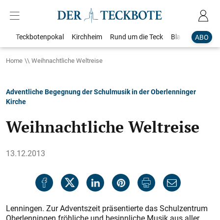
Teckbotenpokal
Kirchheim
Rund um die Teck
Blaulicht
Loka
ABO
Home
Weihnachtliche Weltreise
Adventliche Begegnung der Schulmusik in der Oberlenninger
Kirche
Weihnachtliche Weltreise
13.12.2013
Lenningen. Zur Adventszeit präsentierte das Schulzentrum
Oberlenningen fröhliche und besinnliche Musik aus aller