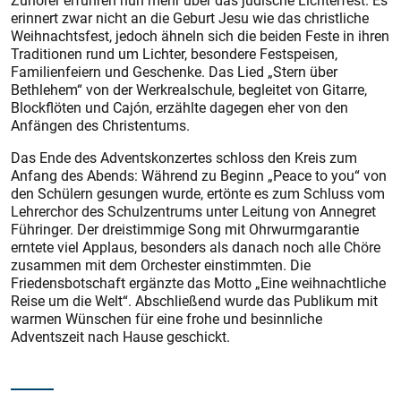
Zuhörer erfuhren nun mehr über das jüdische Lichterfest. Es
erinnert zwar nicht an die Geburt Jesu wie das christliche
Weihnachtsfest, jedoch ähneln sich die beiden Feste in ihren
Traditionen rund um Lichter, besondere Festspeisen,
Familienfeiern und Geschenke. Das Lied „Stern über
Bethlehem“ von der Werkrealschule, begleitet von Gitarre,
Blockflöten und Cajón, erzählte dagegen eher von den
Anfängen des Christentums.
Das Ende des Adventskonzertes schloss den Kreis zum
Anfang des Abends: Während zu Beginn „Peace to you“ von
den Schülern gesungen wurde, ertönte es zum Schluss vom
Lehrerchor des Schulzentrums unter Leitung von Annegret
Führinger. Der dreistimmige Song mit Ohrwurmgarantie
erntete viel Applaus, besonders als danach noch alle Chöre
zusammen mit dem Orchester einstimmten. Die
Friedensbotschaft ergänzte das Motto „Eine weihnachtliche
Reise um die Welt“. Abschließend wurde das Publikum mit
warmen Wünschen für eine frohe und besinnliche
Adventszeit nach Hause geschickt.