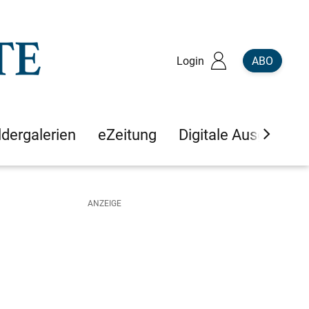
Login
ABO
ldergalerien
eZeitung
Digitale Ausgaben