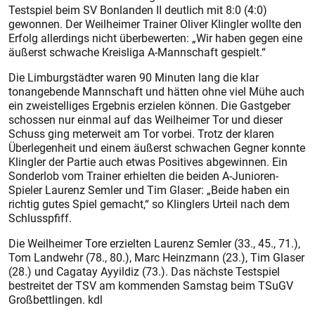
Testspiel beim SV Bonlanden II deutlich mit 8:0 (4:0)
gewonnen. Der Weilheimer Trainer Oliver Klingler wollte den
Erfolg allerdings nicht überbewerten: „Wir haben gegen eine
äußerst schwache Kreisliga A-Mannschaft gespielt.“
Die Limburgstädter waren 90 Minuten lang die klar
tonangebende Mannschaft und hätten ohne viel Mühe auch
ein zweistelliges Ergebnis erzielen können. Die Gastgeber
schossen nur einmal auf das Weilheimer Tor und dieser
Schuss ging meterweit am Tor vorbei. Trotz der klaren
Überlegenheit und einem äußerst schwachen Gegner konnte
Klingler der Partie auch etwas Positives abgewinnen. Ein
Sonderlob vom Trainer erhielten die beiden A-Junioren-
Spieler Laurenz Semler und Tim Glaser: „Beide haben ein
richtig gutes Spiel gemacht,“ so Klinglers Urteil nach dem
Schluss­pfiff.
Die Weilheimer Tore erzielten Laurenz Semler (33., 45., 71.),
Tom Landwehr (78., 80.), Marc Heinzmann (23.), Tim Glaser
(28.) und Cagatay Ayyildiz (73.). Das nächste Testspiel
bestreitet der TSV am kommenden Samstag beim TSuGV
Großbettlingen. kdl