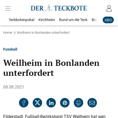
Teckbotenpokal
Kirchheim
Rund um die Teck
Blaulicht
Loka
ABO
Home
Weilheim in Bonlanden unterfordert
Fussball
Weilheim in Bonlanden
unterfordert
08.08.2021
Filderstadt. Fußball-Bezirksligist TSV Weilheim hat sein