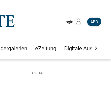
Login
ABO
ldergalerien
eZeitung
Digitale Ausgaben