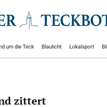
nd um die Teck
Blaulicht
Lokalsport
Bi
d zittert