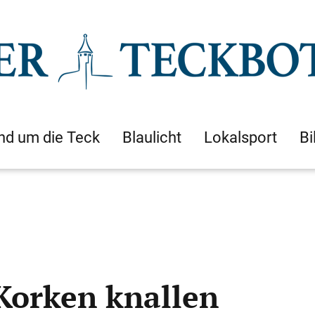
nd um die Teck
Blaulicht
Lokalsport
Bi
 Korken knallen