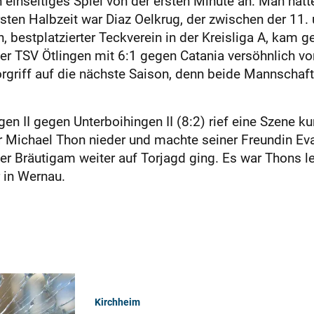
n einseitiges Spiel von der ersten Minute an. Man hat
rsten Halbzeit war Diaz Oelkrug, der zwischen der 11.
en, bestplatzierter Teckverein in der Kreisliga A, kam
 der TSV Ötlingen mit 6:1 gegen Catania versöhnlich
orgriff auf die nächste Saison, denn beide Mannschaf
en II gegen Unterboihingen II (8:2) rief eine Szene ku
r Michael Thon nieder und machte seiner Freundin Eva 
er Bräutigam weiter auf Torjagd ging. Es war Thons le
 in Wernau.
Kirchheim