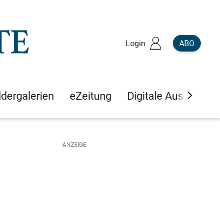
Login
ABO
ldergalerien
eZeitung
Digitale Ausgaben