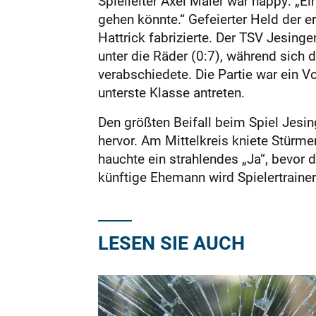
Spielleiter Axel Maier war happy: „Ei
gehen könnte.“ Gefeierter Held der e
Hattrick fabrizierte. Der TSV Jesing
unter die Räder (0:7), während sich
verabschiedete. Die Partie war ein V
unterste Klasse antreten.
Den größten Beifall beim Spiel Jesing
hervor. Am Mittelkreis kniete Stürme
hauchte ein strahlendes „Ja“, bevor d
künftige Ehemann wird Spielertrainer
LESEN SIE AUCH