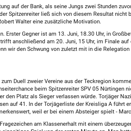
ältung auf der Bank, als seine Jungs zwei Stunden zuvo
er Spitzenreiter ließ sich von diesem Resultat nicht b
Robert Walter eine zusätzliche Motivation.
on. Erster Gegner ist am 13. Juni, 18.30 Uhr, in Groß
 trifft anschließend am 20. Juni, 15 Uhr, im Finale auf
nn wir den Schwung von zuletzt mit in die Relegation
l zum Duell zweier Vereine aus der Teckregion komme
eiterchance beim Spitzenreiter SPV 05 Nürtingen nich
wer den Platz als Sieger verlassen würde. Torjäger 
en auf 41. In der Torjägerliste der Kreisliga A führt 
erkenswert, weil er bei einem Absteiger spielt - Mar
n Fragezeichen am Klassenerhalt mit einem überzeugen