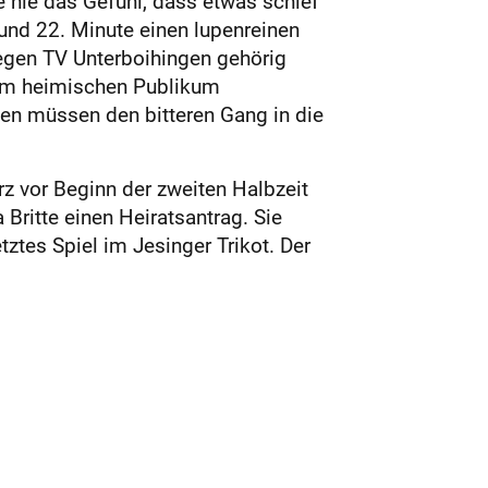
te nie das Gefühl, dass etwas schief
 und 22. Minute einen lupenreinen
 gegen TV Unterboihingen gehörig
 vom heimischen Publikum
ten müssen den bitteren Gang in die
rz vor Beginn der zweiten Halbzeit
Britte einen Heiratsantrag. Sie
tztes Spiel im Jesinger Trikot. Der