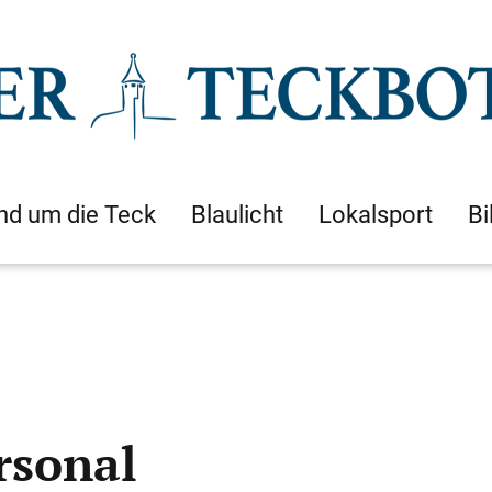
nd um die Teck
Blaulicht
Lokalsport
Bi
rsonal