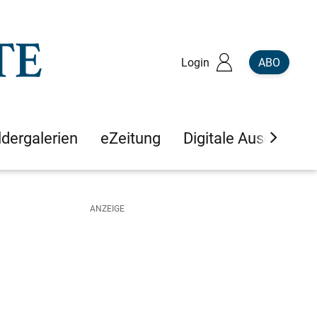
Login
ABO
ldergalerien
eZeitung
Digitale Ausgaben