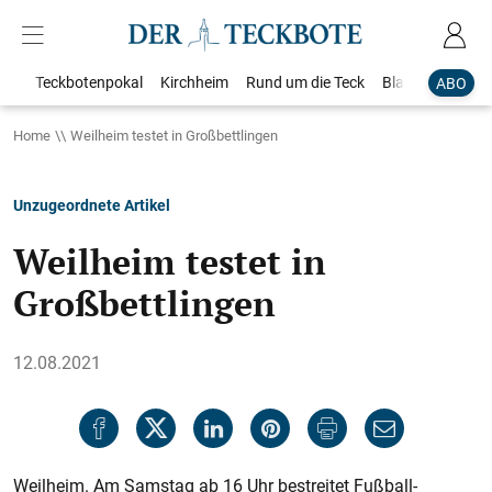
Teckbotenpokal
Kirchheim
Rund um die Teck
Blaulicht
Loka
ABO
Home
Weilheim testet in Großbettlingen
Unzugeordnete Artikel
Weilheim testet in
Großbettlingen
12.08.2021
Weilheim. Am Samstag ab 16 Uhr bestreitet Fußball-