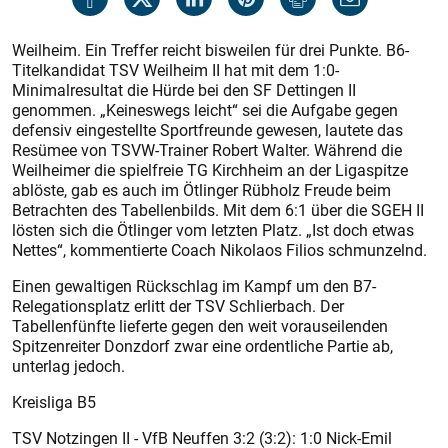
Weilheim. Ein Treffer reicht bisweilen für drei Punkte. B6-
Titelkandidat TSV Weilheim II hat mit dem 1:0-
Minimalresultat die Hürde bei den SF Dettingen II
genommen. „Keineswegs leicht“ sei die Aufgabe gegen
defensiv eingestellte Sportfreunde gewesen, lautete das
Resümee von TSVW-Trainer Robert Walter. Während die
Weilheimer die spielfreie TG Kirchheim an der Ligaspitze
ablöste, gab es auch im Ötlinger Rübholz Freude beim
Betrachten des Tabellenbilds. Mit dem 6:1 über die SGEH II
lösten sich die Ötlinger vom letzten Platz. „Ist doch etwas
Nettes“, kommentierte Coach Nikolaos Filios schmunzelnd.
Einen gewaltigen Rückschlag im Kampf um den B7-
Relegationsplatz erlitt der TSV Schlierbach. Der
Tabellenfünfte lieferte gegen den weit vorauseilenden
Spitzenreiter Donzdorf zwar eine ordentliche Partie ab,
unterlag jedoch.
Kreisliga B5
TSV Notzingen II - VfB Neuffen 3:2 (3:2): 1:0 Nick-Emil