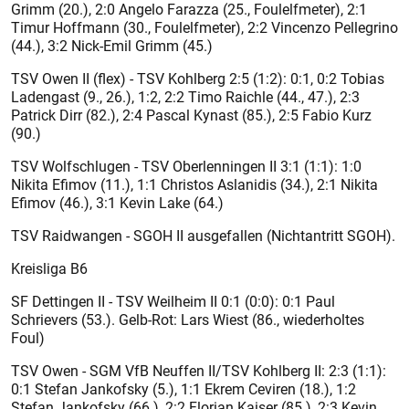
Grimm (20.), 2:0 Angelo Farazza (25., Foulelfmeter), 2:1
Timur Hoffmann (30., Foulelfmeter), 2:2 Vincenzo Pellegrino
(44.), 3:2 Nick-Emil Grimm (45.)
TSV Owen II (flex) - TSV Kohlberg 2:5 (1:2): 0:1, 0:2 Tobias
Ladengast (9., 26.), 1:2, 2:2 Timo Raichle (44., 47.), 2:3
Patrick Dirr (82.), 2:4 Pascal Kynast (85.), 2:5 Fabio Kurz
(90.)
TSV Wolfschlugen - TSV Oberlenningen II 3:1 (1:1): 1:0
Nikita Efimov (11.), 1:1 Christos Aslanidis (34.), 2:1 Nikita
Efimov (46.), 3:1 Kevin Lake (64.)
TSV Raidwangen - SGOH II ausgefallen (Nichtantritt SGOH).
Kreisliga B6
SF Dettingen II - TSV Weilheim II 0:1 (0:0): 0:1 Paul
Schrievers (53.). Gelb-Rot: Lars Wiest (86., wiederholtes
Foul)
TSV Owen - SGM VfB Neuffen II/TSV Kohlberg II: 2:3 (1:1):
0:1 Stefan Jankofsky (5.), 1:1 Ekrem Ceviren (18.), 1:2
Stefan Jankofsky (66.), 2:2 Florian Kaiser (85.), 2:3 Kevin