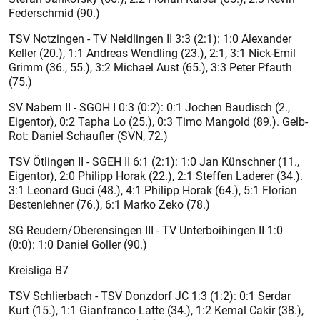
Federschmid (90.)
TSV Notzingen - TV Neidlingen II 3:3 (2:1): 1:0 Alexander
Keller (20.), 1:1 Andreas Wendling (23.), 2:1, 3:1 Nick-Emil
Grimm (36., 55.), 3:2 Michael Aust (65.), 3:3 Peter Pfauth
(75.)
SV Nabern II - SGOH I 0:3 (0:2): 0:1 Jochen Baudisch (2.,
Eigentor), 0:2 Tapha Lo (25.), 0:3 Timo Mangold (89.). Gelb-
Rot: Daniel Schaufler (SVN, 72.)
TSV Ötlingen II - SGEH II 6:1 (2:1): 1:0 Jan Künschner (11.,
Eigentor), 2:0 Philipp Horak (22.), 2:1 Steffen Laderer (34.).
3:1 Leonard Guci (48.), 4:1 Philipp Horak (64.), 5:1 Florian
Bestenlehner (76.), 6:1 Marko Zeko (78.)
SG Reudern/Oberensingen III - TV Unterboihingen II 1:0
(0:0): 1:0 Daniel Goller (90.)
Kreisliga B7
TSV Schlierbach - TSV Donzdorf JC 1:3 (1:2): 0:1 Serdar
Kurt (15.), 1:1 Gianfranco Latte (34.), 1:2 Kemal Cakir (38.),