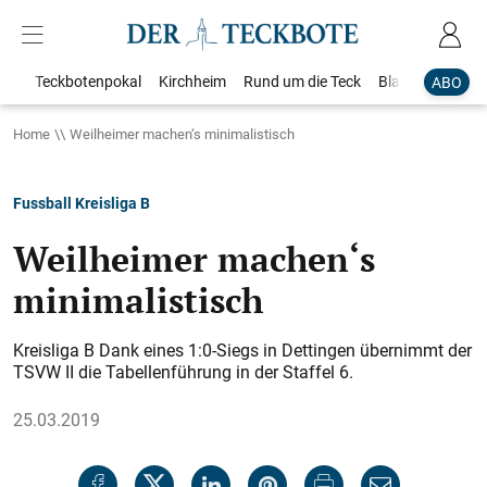
Teckbotenpokal
Kirchheim
Rund um die Teck
Blaulicht
Loka
ABO
Home
Weilheimer machen‘s minimalistisch
Fussball Kreisliga B
Weilheimer machen‘s
minimalistisch
Kreisliga B Dank eines 1:0-Siegs in Dettingen übernimmt der
TSVW II die Tabellenführung in der Staffel 6.
25.03.2019