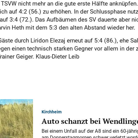
TSVW nicht mehr an die gute erste Hälfte anknüpfen
ich auf 4:2 (56.) zu erhöhen. In der Schlussphase nut
 auf 3:4 (72.). Das Aufbäumen des SV dauerte aber nic
arvin Heth mit dem 5:3 den alten Abstand wieder her.
äste durch Liridon Elezaj erneut auf 5:4 (86.), ehe Sali
gen einen technisch starken Gegner vor allem in der zw
iner Geiger. Klaus-Dieter Leib
Kirchheim
Auto schanzt bei Wendlinge
Bei einem Unfall auf der A 8 sind ein 60-jähr
am Donnerstagmorgen schwer verletzt word