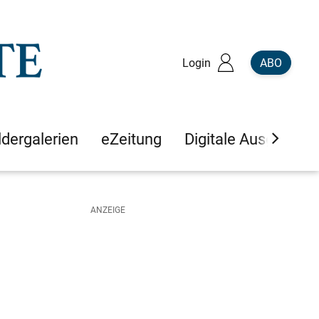
Login
ABO
ldergalerien
eZeitung
Digitale Ausgaben