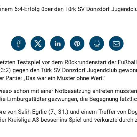
inem 6:4-Erfolg über den Türk SV Donzdorf Jugendclu
etzten Testspiel vor dem Rückrundenstart der Fußbal
4 (3:2) gegen den Türk SV Donzdorf Jugendclub gewo
r Partie: „Das war ein Muster ohne Wert.“
wieso schon mit einer Notbesetzung antreten mussten, 
 die Limburgstädter gezwungen, die Begegnung letztl
ore von Salih Egrlic (7., 31.) und einem Treffer von Do
er Kreisliga A3 besser ins Spiel und verkürzte durch 