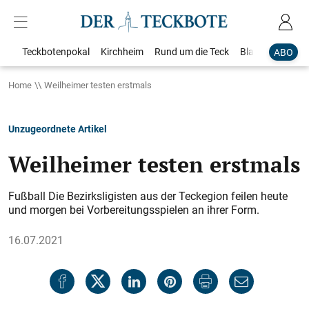
Teckbotenpokal
Kirchheim
Rund um die Teck
Blaulicht
Loka
ABO
Home
Weilheimer testen erstmals
Unzugeordnete Artikel
Weilheimer testen erstmals
Fußball Die Bezirksligisten aus der Teckegion feilen heute
und morgen bei Vorbereitungsspielen an ihrer Form.
16.07.2021