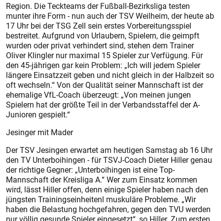
Region. Die Teckteams der Fußball-Bezirksliga testen
munter ihre Form - nun auch der TSV Weilheim, der heute ab
17 Uhr bei der TSG Zell sein erstes Vorbereitungsspiel
bestreitet. Aufgrund von Urlaubern, Spielern, die geimpft
wurden oder privat verhindert sind, stehen dem Trainer
Oliver Klingler nur maximal 15 Spieler zur Verfügung. Für
den 45-jährigen gar kein Problem: „Ich will jedem Spieler
längere Einsatzzeit geben und nicht gleich in der Halbzeit so
oft wechseln.“ Von der Qualität seiner Mannschaft ist der
ehemalige VfL-Coach überzeugt: „Von meinen jungen
Spielern hat der größte Teil in der Verbandsstaffel der A-
Junioren gespielt.“
Jesinger mit Mader
Der TSV Jesingen erwartet am heutigen Samstag ab 16 Uhr
den TV Unterboihingen - für TSVJ-Coach Dieter Hiller genau
der richtige Gegner: „Unterboihingen ist eine Top-
Mannschaft der Kreisliga A.“ Wer zum Einsatz kommen
wird, lässt Hiller offen, denn einige Spieler haben nach den
jüngsten Trainingseinheitenl muskuläre Probleme. „Wir
haben die Belastung hochgefahren, gegen den TVU werden
nur völlig gesunde Spieler eingesetzt“, so Hiller. Zum ersten