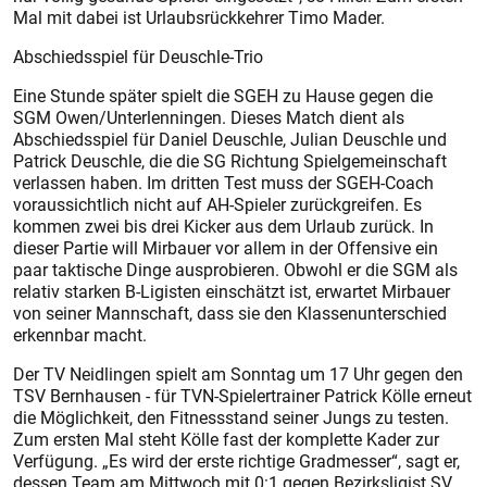
Mal mit dabei ist Urlaubsrückkehrer Timo Mader.
Abschiedsspiel für Deuschle-Trio
Eine Stunde später spielt die SGEH zu Hause gegen die
SGM Owen/Unterlenningen. Dieses Match dient als
Abschiedsspiel für Daniel Deuschle, Julian Deuschle und
Patrick Deuschle, die die SG Richtung Spielgemeinschaft
verlassen haben. Im dritten Test muss der SGEH-Coach
voraussichtlich nicht auf AH-Spieler zurückgreifen. Es
kommen zwei bis drei Kicker aus dem Urlaub zurück. In
dieser Partie will Mirbauer vor allem in der Offensive ein
paar taktische Dinge ausprobieren. Obwohl er die SGM als
relativ starken B-Ligisten einschätzt ist, erwartet Mirbauer
von seiner Mannschaft, dass sie den Klassenunterschied
erkennbar macht.
Der TV Neidlingen spielt am Sonntag um 17 Uhr gegen den
TSV Bernhausen - für TVN-Spielertrainer Patrick Kölle erneut
die Möglichkeit, den Fitnessstand seiner Jungs zu testen.
Zum ersten Mal steht Kölle fast der komplette Kader zur
Verfügung. „Es wird der erste richtige Gradmesser“, sagt er,
dessen Team am Mittwoch mit 0:1 gegen Bezirksligist SV