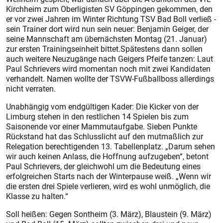
Kirchheim zum Oberligisten SV Göppingen gekommen, den
er vor zwei Jahren im Winter Richtung TSV Bad Boll verließ -
sein Trainer dort wird nun sein neuer: Benjamin Geiger, der
seine Mannschaft am übernächsten Montag (21. Januar)
zur ersten Trainingseinheit bittet.Spätestens dann sollen
auch weitere Neuzugänge nach Geigers Pfeife tanzen: Laut
Paul Schrievers wird momentan noch mit zwei Kandidaten
verhandelt. Namen wollte der TSVW-Fußballboss allerdings
nicht verraten.
Unabhängig vom endgültigen Kader: Die Kicker von der
Limburg stehen in den restlichen 14 Spielen bis zum
Saisonende vor einer Mammutaufgabe. Sieben Punkte
Rückstand hat das Schlusslicht auf den mutmaßlich zur
Relegation berechtigenden 13. Tabellenplatz. „Darum sehen
wir auch keinen Anlass, die Hoffnung aufzugeben“, betont
Paul Schrievers, der gleichwohl um die Bedeutung eines
erfolgreichen Starts nach der Winterpause weiß. „Wenn wir
die ersten drei Spiele verlieren, wird es wohl unmöglich, die
Klasse zu halten.“
Soll heißen: Gegen Sontheim (3. März), Blaustein (9. März)