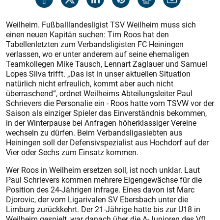
Weilheim. Fußballlandesligist TSV Weilheim muss sich
einen neuen Kapitän suchen: Tim Roos hat den
Tabellenletzten zum Verbandsligisten FC Heiningen
verlassen, wo er unter anderem auf seine ehemaligen
Teamkollegen Mike Tausch, Lennart Zaglauer und Samuel
Lopes Silva trifft. „Das ist in unser aktuellen Situation
natürlich nicht erfreulich, kommt aber auch nicht
überraschend“, ordnet Weilheims Abteilungsleiter Paul
Schrievers die Personalie ein - Roos hatte vom TSVW vor der
Saison als einziger Spieler das Einverständnis bekommen,
in der Winterpause bei Anfragen höherklassiger Vereine
wechseln zu dürfen. Beim Verbandsligasiebten aus
Heiningen soll der Defensivspezialist aus Hochdorf auf der
Vier oder Sechs zum Einsatz kommen.
Wer Roos in Weilheim ersetzen soll, ist noch unklar. Laut
Paul Schrievers kommen mehrere Eigengewächse für die
Position des 24-Jährigen infrage. Eines davon ist Marc
Djorovic, der vom Ligarivalen SV Ebersbach unter die
Limburg zurückkehrt. Der 21-Jährige hatte bis zur U18 in
Weilheim gespielt, war danach über die A-Junioren des VfL