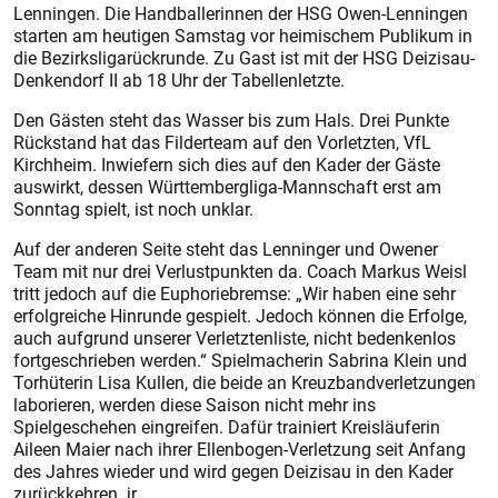
Lenningen. Die Handballerinnen der HSG Owen-Lenningen
starten am heutigen Samstag vor heimischem Publikum in
die Bezirksligarückrunde. Zu Gast ist mit der HSG Deizisau-
Denkendorf II ab 18 Uhr der Tabellenletzte.
Den Gästen steht das Wasser bis zum Hals. Drei Punkte
Rückstand hat das Filderteam auf den Vorletzten, VfL
Kirchheim. Inwiefern sich dies auf den Kader der Gäste
auswirkt, dessen Württembergliga-Mannschaft erst am
Sonntag spielt, ist noch unklar.
Auf der anderen Seite steht das Lenninger und Owener
Team mit nur drei Verlustpunkten da. Coach Markus Weisl
tritt jedoch auf die Euphoriebremse: „Wir haben eine sehr
erfolgreiche Hinrunde gespielt. Jedoch können die Erfolge,
auch aufgrund unserer Verletztenliste, nicht bedenkenlos
fortgeschrieben werden.“ Spielmacherin Sabrina Klein und
Torhüterin Lisa Kullen, die beide an Kreuzbandverletzungen
laborieren, werden diese Saison nicht mehr ins
Spielgeschehen eingreifen. Dafür trainiert Kreisläuferin
Aileen Maier nach ihrer Ellenbogen-Verletzung seit Anfang
des Jahres wieder und wird gegen Deizisau in den Kader
zurückkehren. jr