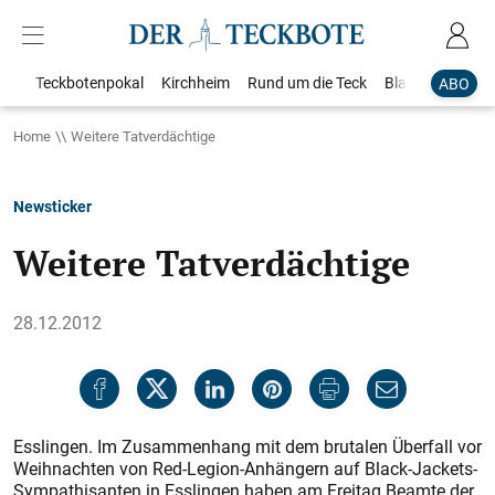
Teckbotenpokal
Kirchheim
Rund um die Teck
Blaulicht
Loka
ABO
Home
Weitere Tatverdächtige
Newsticker
Weitere Tatverdächtige
28.12.2012
Esslingen. Im Zusammenhang mit dem brutalen Überfall vor
Weihnachten von Red-Legion-Anhängern auf Black-Jackets-
Sympathisanten in Esslingen haben am Freitag Beamte der