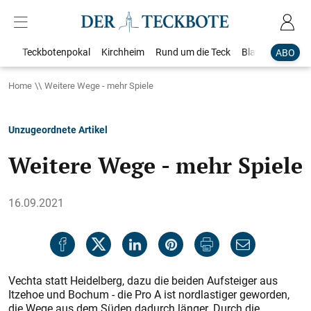
Teckbotenpokal
Kirchheim
Rund um die Teck
Blaulicht
Loka
ABO
Home
Weitere Wege - mehr Spiele
Unzugeordnete Artikel
Weitere Wege - mehr Spiele
16.09.2021
Vechta statt Heidelberg, dazu die beiden Aufsteiger aus
Itzehoe und Bochum - die Pro A ist nordlastiger geworden,
die Wege aus dem Süden dadurch länger. Durch die