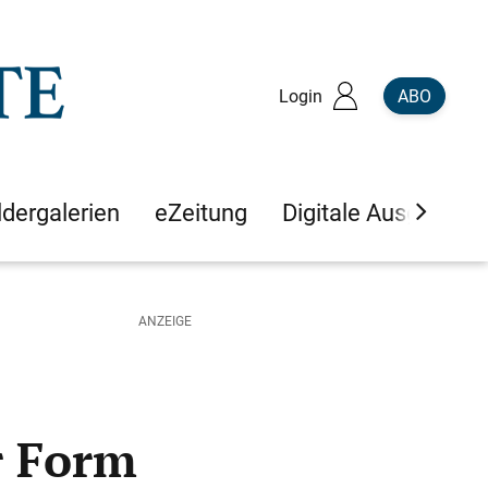
Login
ABO
ldergalerien
eZeitung
Digitale Ausgaben
r Form