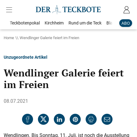
Teckbotenpokal
Kirchheim
Rund um die Teck
Blaulicht
Loka
ABO
Home
Wendlinger Galerie feiert im Freien
Unzugeordnete Artikel
Wendlinger Galerie feiert
im Freien
08.07.2021
Wendlingen. Bis Sonntag, 11. Juli, ist noch die Ausstellung