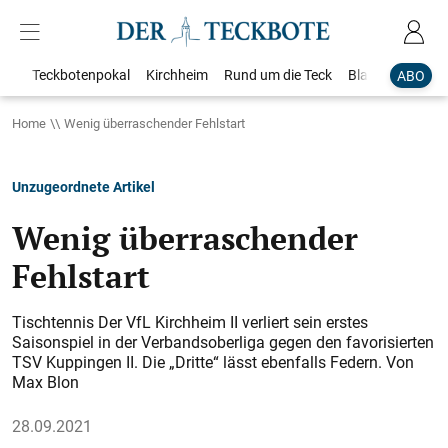
Teckbotenpokal
Kirchheim
Rund um die Teck
Blaulicht
Loka
ABO
Home
Wenig überraschender Fehlstart
Unzugeordnete Artikel
Wenig überraschender
Fehlstart
Tischtennis Der VfL Kirchheim II verliert sein erstes
Saisonspiel in der Verbandsoberliga gegen den favorisierten
TSV Kuppingen II. Die „Dritte“ lässt ebenfalls Federn. Von
Max Blon
28.09.2021